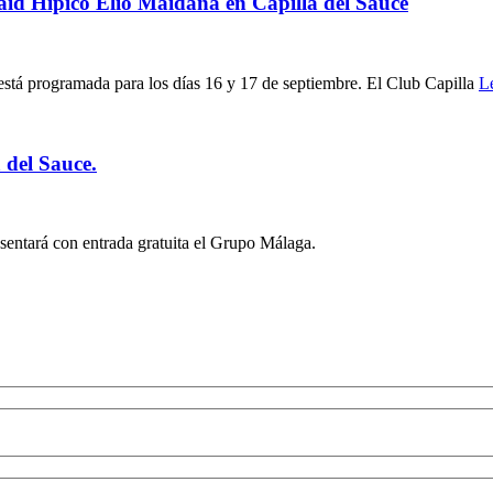
Raid Hípico Elio Maidana en Capilla del Sauce
está programada para los días 16 y 17 de septiembre. El Club Capilla
L
 del Sauce.
esentará con entrada gratuita el Grupo Málaga.