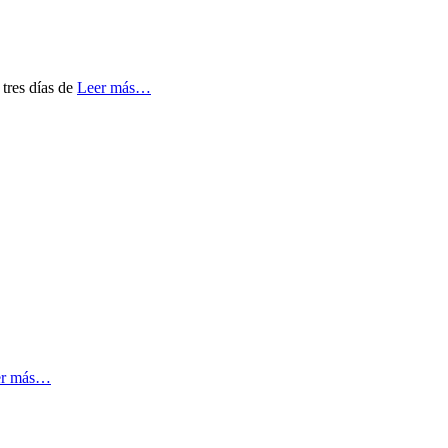
 tres días de
Leer más…
er más…