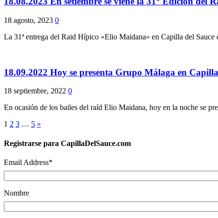
18.08.2023 En setiembre se viene la 31° Edición del 
18 agosto, 2023
0
La 31ª entrega del Raid Hípico «Elio Maidana» en Capilla del Sauce 
18.09.2022 Hoy se presenta Grupo Málaga en Capilla
18 septiembre, 2022
0
En ocasión de los bailes del raíd Elio Maidana, hoy en la noche se pr
1
2
3
…
5
»
Registrarse para CapillaDelSauce.com
Email Address
*
Nombre