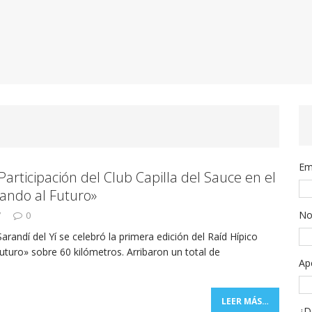
Em
articipación del Club Capilla del Sauce en el
ando al Futuro»
No
7
0
Sarandí del Yí se celebró la primera edición del Raíd Hípico
turo» sobre 60 kilómetros. Arribaron un total de
Ap
LEER MÁS…
¿D