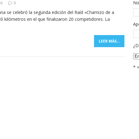
No
16
0
ana se celebró la segunda edición del Raíd «Chamizo de a
0 kilómetros en el que finalizaron 20 competidores. La
Ap
LEER MÁS…
¿D
* 