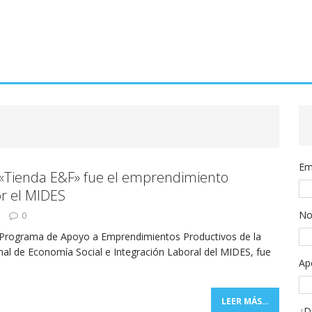
Em
 «Tienda E&F» fue el emprendimiento
r el MIDES
No
0
 Programa de Apoyo a Emprendimientos Productivos de la
nal de Economía Social e Integración Laboral del MIDES, fue
Ap
LEER MÁS…
¿D