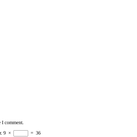
e I comment.
r.
9
×
=
36