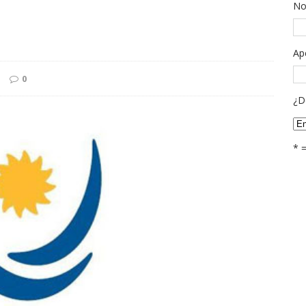
No
Ap
0
¿D
* 