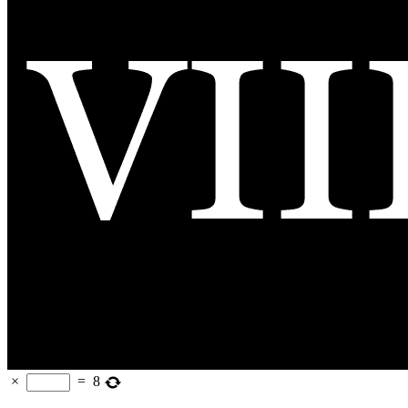
×
=
8