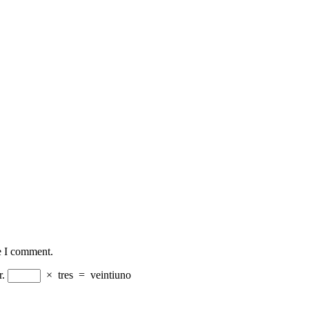
e I comment.
r.
×
tres
=
veintiuno