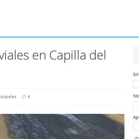
iales en Capilla del
Em
No
icipales
0
Ap
¿D