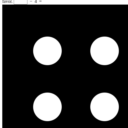
favor.
−
4
=