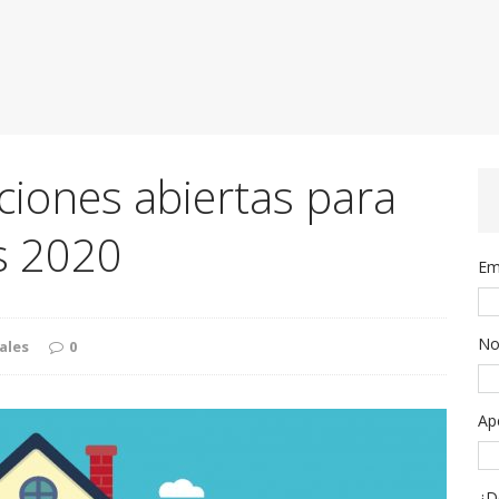
ciones abiertas para
s 2020
Em
No
ales
0
Ap
¿D