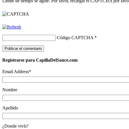
Límite de tiempo se agote. Por favor, recargar el CAPTCHA por favo
Código CAPTCHA
*
Registrarse para CapillaDelSauce.com
Email Address
*
Nombre
Apellido
¿Donde vivís?